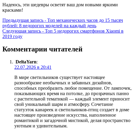
Надеюсь, эти шедевры осветят ваш дом новыми яркими
красками!
Навигация
Предыдущая
Предыдущая запись -
Топ механических часов до 15 тысяч
запись:
рублей: 8 недорогих моделей на каждый день
по
Следующая
Следующая запись -
Топ 5 недорогих смартфонов Xiaomi в
записям
запись:
2019 году
Комментарии читателей
DeltaYarn
:
22.07.2026 в 20:41
В мире светильников существует настоящее
разнообразие необычных и забавных дизайнов,
способных преобразить любое помещение. От лампочек,
показывающих время на потолке, до прозрачных панно
с растительной тематикой — каждый элемент приносит
свой уникальный шарм и атмосферу. Сочетание
статуэток канареек и светильников-птиц создает в доме
настоящее произведение искусства, наполненное
романтикой и загадочной мистикой, делая пространство
уютным и удивительным.