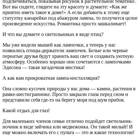
подсвечиваться, показывая рисунок в растительной тематике.
Вот вы сидите, глядите на эту красоту и думаете: «Как же
приятно иметь такое в доме!» А если добавить к этому еще
статуэтку канарейки под абажуром лампы, то получится целое
произведение искусства. Романтика просто зашкаливает!
И что вы думаете о светильниках в виде птиц?
Мы уже видели мышей как лампочки, а теперь у нас
появились птицы-держатели лампочек. Белые или черные
пернатые друзья будут хранить ваш свет и создавать уютную
атмосферу. Особенно хорошо они сочетаются с лампочками
Эдисона — такая загадочная мистика!
А как вам прикроватная лампа-инсталляция?
Она словно кусочек природы у вас дома — камни, растения в
рамке-шестиграннике. Просто закрыли глаза перед сном и
представили себя где-то на берегу моря под шум прибоя.
Какой отдых для глаз!
Для маленьких членов семьи отлично подойдет светильник-
ночник в виде зайчика или медвежонка. Он такой милый! И
еще можно включать его с пульта — это ж какие технологии!