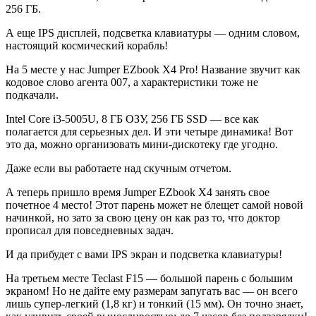
256 ГБ.
А еще IPS дисплей, подсветка клавиатуры — одним словом,
настоящий космический корабль!
На 5 месте у нас Jumper EZbook X4 Pro! Название звучит как
кодовое слово агента 007, а характеристики тоже не
подкачали.
Intel Core i3-5005U, 8 ГБ ОЗУ, 256 ГБ SSD — все как
полагается для серьезных дел. И эти четыре динамика! Вот
это да, можно организовать мини-дискотеку где угодно.
Даже если вы работаете над скучным отчетом.
А теперь пришло время Jumper EZbook X4 занять свое
почетное 4 место! Этот парень может не блещет самой новой
начинкой, но зато за свою цену он как раз то, что доктор
прописал для повседневных задач.
И да прибудет с вами IPS экран и подсветка клавиатуры!
На третьем месте Teclast F15 — большой парень с большим
экраном! Но не дайте ему размерам запугать вас — он всего
лишь супер-легкий (1,8 кг) и тонкий (15 мм). Он точно знает,