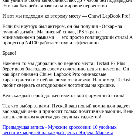
как удивить своей выносливостью: до 7 часов без подзарядки!
Это как батарейная заявка на мировое первенство.
И вот мы подходим ко второму месту — Chuwi LapBook Pro!
Если бы ноутбук был актером, он бы получил «Оскар» за
лучший дизайн. Магниевый сплав, IPS экран с
минимальными рамками — это просто голливудский стиль! А
процессор N4100 работает тихо и эффективно.
Браво!
Наконец-то мы добрались до первого места! Teclast F7 Plus
берет верх благодаря своему сочетанию цены и качества. Он
как брат-близнец Chuwi Lapbook Pro: одинаковые
характеристики с небольшими отличиями. Например, Teclast
любит сверкать светодиодным логотипом на крышке.
Ведь каждый герой должен иметь свой фирменный стиль!
Так что выбор за вами! Пускай ваш новый компаньон радует
вас каждый день и приносит только позитивные эмоции. Ведь
жизнь слишком коротка для скучных гаджетов!
Навигация
Предыдущая
Предыдущая запись -
Мужские кроссовки: 10 удобных
запись:
весенних моделей на каждый день с Яндекс Маркета